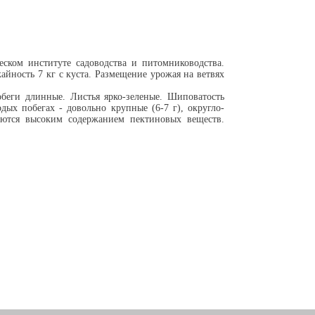
ском институте садоводства и питомниководства.
йность 7 кг с куста. Размещение урожая на ветвях
обеги длинные. Листья ярко-зеленые. Шиповатость
дых побегах - довольно крупные (6-7 г), округло-
аются высоким содержанием пектиновых веществ.