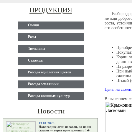
ПРОДУКЦИЯ
Выбор здор
не жди доброго
роста, устойч
Овощи
его особенност
Розы
Приобре
Тюльпаны
Покупать
Корни з
Саженцы
длинных
На разре
При выб
Рассада однолетних цветов
саженца
Штамб (
Рассада земляники
Цены на саженц
Рассада овощных культур
В нынешнем се
Новости
13.01.2026
Новогодние огни погасли, но наши
скидки — горят ярче прежнего! 🔥