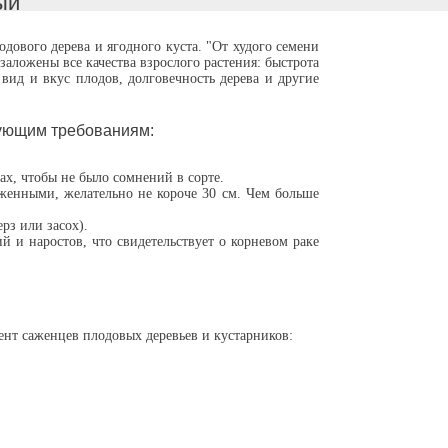
ый
ового дерева и ягодного куста. "От худого семени
заложены все качества взрослого растения: быстрота
вид и вкус плодов, долговечность дерева и другие
дующим требованиям:
х, чтобы не было сомнений в сорте.
енными, желательно не короче 30 см. Чем больше
рз или засох).
 и наростов, что свидетельствует о корневом раке
нт саженцев плодовых деревьев и кустарников: