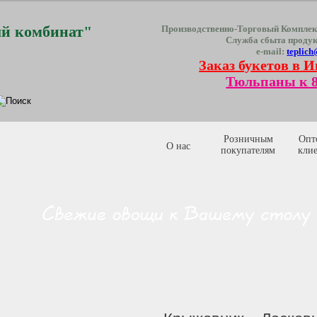
й комбинат"
Производственно-Торговый Комплек
Служба сбыта проду
e-mail:
teplich
Заказ букетов в И
Тюльпаны к 8
Розничным
Опт
О нас
покупателям
кли