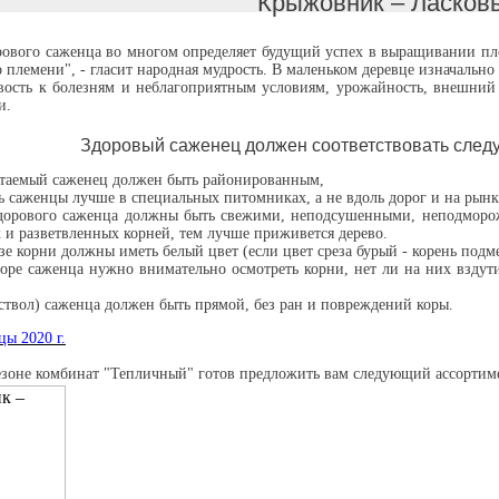
Крыжовник – Ласков
ового саженца во многом определяет будущий успех в выращивании плод
 племени", - гласит народная мудрость. В маленьком деревце изначально 
ивость к болезням и неблагоприятным условиям, урожайность, внешний 
и.
Здоровый саженец должен соответствовать сле
таемый саженец должен быть районированным,
 саженцы лучше в специальных питомниках, а не вдоль дорог и на рынка
дорового саженца должны быть свежими, неподсушенными, неподморож
 и разветвленных корней, тем лучше приживется дерево.
зе корни должны иметь белый цвет (если цвет среза бурый - корень подме
оре саженца нужно внимательно осмотреть корни, нет ли на них вздутий
.
ствол) саженца должен быть прямой, без ран и повреждений коры.
ы 2020 г.
зоне комбинат "Тепличный" готов предложить вам следующий ассортиме