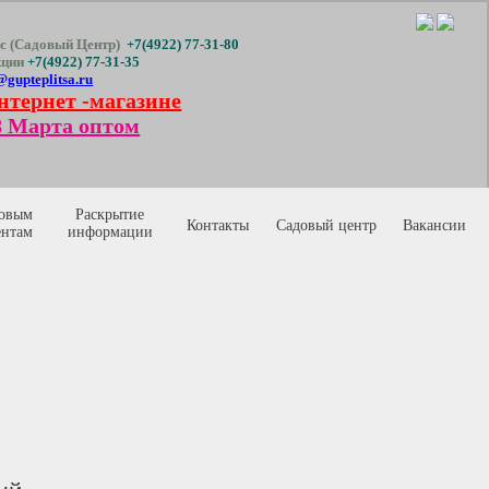
с (Садовый Центр)
+7(4922) 77-31-80
кции
+7(4922) 77-31-35
@gupteplitsa.ru
нтернет -магазине
 Марта оптом
овым
Раскрытие
Контакты
Садовый центр
Вакансии
ентам
информации