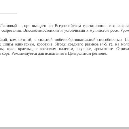
асковый - сорт выведен во Всероссийском селекционно- технологиче
а созревания. Высокозимостойкий и устойчивый к мучнистой росе. Урожа
слый, компактный, с сильной побегообразовательной способностью. П
я; шипы одинарные, короткие. Ягоды среднего размера (4-5 г), на моло
ы, ярко- красные, с восковым налетом, вкусные, ароматные. Отлич
сорт. Рекомендуется для испытания в Центральном регионе.