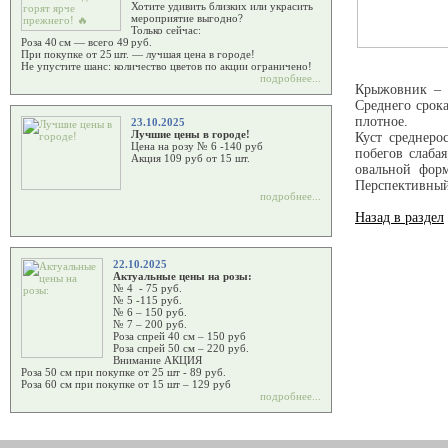
Хотите удивить близких или украсить
мероприятие выгодно?
Только сейчас:
Роза 40 см — всего 49 руб.
При покупке от 25 шт. — лучшая цена в городе!
Не упустите шанс: количество цветов по акции ограничено!
подробнее...
Крыжовник – Л
Среднего срок
плотное.
23.10.2025
Лучшие цены в городе!
Куст среднеро
Цена на розу № 6 -140 руб
побегов слаба
Акция 109 руб от 15 шт.
овальной форм
Перспективный 
подробнее...
Назад в раздел
22.10.2025
Актуальные цены на розы:
№ 4 - 75 руб.
№ 5 -115 руб.
№ 6 – 150 руб.
№ 7 – 200 руб.
Роза спрей 40 см – 150 руб
Роза спрей 50 см – 220 руб.
Внимание АКЦИЯ
Роза 50 см при покупке от 25 шт - 89 руб.
Роза 60 см при покупке от 15 шт – 129 руб
подробнее...