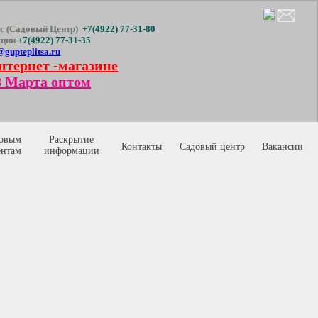
с (Садовый Центр)
+7(4922) 77-31-80
кции
+7(4922) 77-31-35
@gupteplitsa.ru
нтернет -магазине
 Марта оптом
овым
Раскрытие
Контакты
Садовый центр
Вакансии
ентам
информации