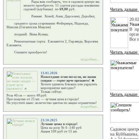
Рады вам сообщить, что в садовом центре вы
можете приобрести 11 сортов рассады земляники
Читать дальше
садовой (клубники) по
69,00
руб.
Ранняя: Хоней, Азия, Дарселект, Деройял;
20.0
среднего срока созревания: Фейерверк, Надежда,
Уваж
Максим (Гигантелла Максим)
В пр
орга
поздний: Вима Ксима;
Все 
Ремонтантные сорта: Елизаветта 2, Гирлянда, Королева
Ж
Елизавета.
Читать дальше
Спешите приобрести!
подробнее...
13.01.2026
Новогодние огни погасли, но наши
скидки — горят ярче прежнего! 🔥
Хотите удивить близких или украсить
мероприятие выгодно?
Только сейчас:
Читать дальше
Роза 40 см — всего 49 руб.
При покупке от 25 шт. — лучшая цена в городе!
Не упустите шанс: количество цветов по акции ограничено!
подробнее...
23.10.2025
Лучшие цены в городе!
Цена на розу № 6 -140 руб
Садовом центр
Акция 109 руб от 15 шт.
на Куйбышева, 