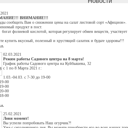
Новости
.2021
МАНИЕ!!! ВНИМАНИЕ!!!
ды сообщить Вам о снижении цены на салат листовой сорт «Афицион».
енимый продукт в пост.
 богат фолиевой кислотой, которая регулирует обмен веществ, участвует
те купить вкусный, полезный и хрустящий салатик и будьте здоровы!!!
 →
02.03.2021
Режим работы Садового центра на 8 марта!
График работы Садового центра на Куйбышева, 32
с 1 по 8 Марта 2021 г.:
1.03.-04.03. с 7-30 до 19-00
 19-00
 19-00
 20-00
 18-00
 →
25.02.2021
Лови момент!
Вы успели попробовать Наш огурчик?!
Уже с сегодняшнего дня, Вы можете приобрести его во всех наших тор