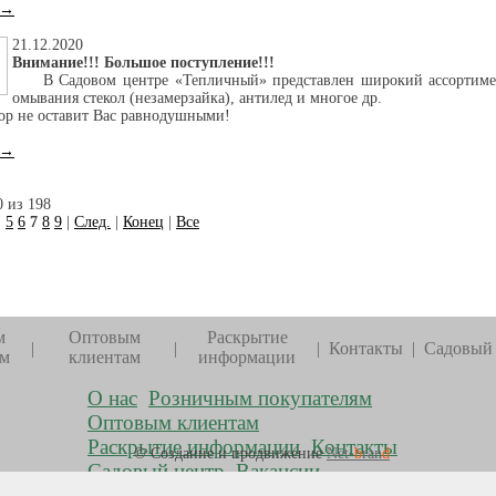
 →
21.12.2020
Внимание!!! Большое поступление!!!
В Садовом центре «Тепличный» представлен широкий ассортимент:
омывания стекол (незамерзайка), антилед и многое др.
р не оставит Вас равнодушными!
 →
0 из 198
|
5
6
7
8
9
|
След.
|
Конец
|
Все
м
Оптовым
Раскрытие
|
|
|
Контакты
|
Садовый
ям
клиентам
информации
О нас
Розничным покупателям
Оптовым клиентам
Раскрытие информации
Контакты
© Создание и продвижение
Net-
b
ran
d
Садовый центр
Вакансии