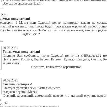
Все самое свежее для Вас!!!
 →
2.2021
аемые покупатели!
еддверии 8 Марта наш Садовый центр принимает заявки на составле
низаций и частных лиц. Также будет представлен огромный выбор горше
подробности по телефону 21-25-17.Спешите сделать заказ, чтобы порад
дем Вас!!!
 →
20.02.2021
Уважаемые покупатели!
Спешим Вам сообщить, что в Садовый центр на Куйбышева.32 пост
Центурион, Россана, Ред Барон, Кармен, Купидо, Стардаст, Сеттон, Ко
за упаковку.
Спешите, количество ограничено!
 →
20.02.2021
Спешим сообщить!
Стартует урожай всеми нами любимого
гладкого огурца «Мева»!
Сладкий, хрустящий, ароматный, невероятно вкусный огурчик первог
е
д. 32.