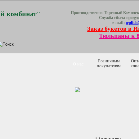
й комбинат"
Производственно-Торговый Комплек
Служба сбыта проду
e-mail:
teplich
Заказ букетов в И
Тюльпаны к 8
Розничным
Опт
О нас
покупателям
кли