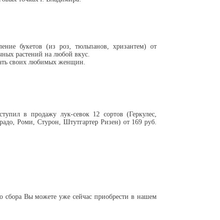
ние букетов (из роз, тюльпанов, хризантем) от
чных растений на любой вкус.
овать своих любимых женщин.
упил в продажу лук-севок 12 сортов (Геркулес,
радо, Роми, Стурон, Штутгартер Ризен) от 169 руб.
о сбора Вы можете уже сейчас приобрести в нашем