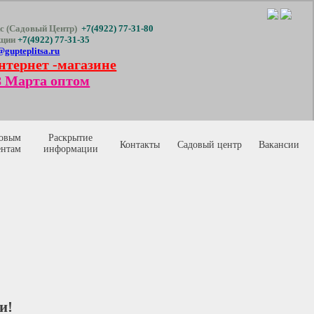
с (Садовый Центр)
+7(4922) 77-31-80
кции
+7(4922) 77-31-35
@gupteplitsa.ru
нтернет -магазине
 Марта оптом
овым
Раскрытие
Контакты
Садовый центр
Вакансии
ентам
информации
и!