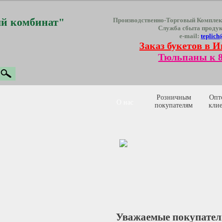
й комбинат"
Производственно-Торговый Комплек
Служба сбыта проду
e-mail:
teplich
Заказ букетов в И
Тюльпаны к 8
Розничным
Опт
О нас
покупателям
кли
Уважаемые покупател