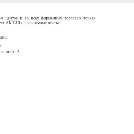
вом центре и во всех фирменных торговых точках
ует АКЦИЯ на горшечные цветы:
;
кий;
!
граничено!