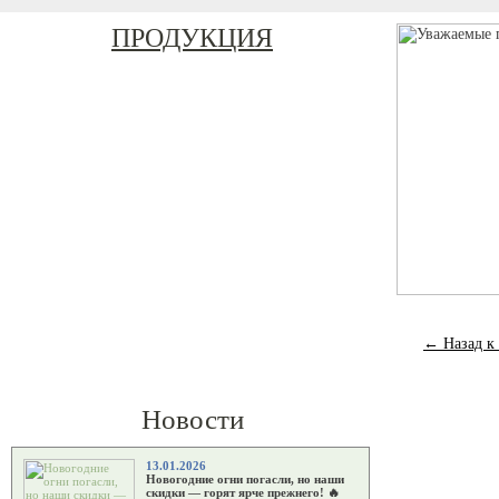
ПРОДУКЦИЯ
Овощи
Розы
Тюльпаны
Саженцы
Рассада однолетних
цветов
Рассада
земляники
← Назад к 
Рассада овощных
культур
Новости
13.01.2026
Новогодние огни погасли, но наши
скидки — горят ярче прежнего! 🔥