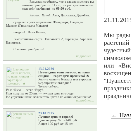
Рады вам сообщить, что в садовом центре вы
можете приобрести 11 сортов рассады земляники
садовой (клубники) по
69,00
руб.
Ранняя: Хоней, Азия, Дарселект, Деройял;
21.11.201
среднего срока созревания: Фейерверк, Надежда,
Максим (Гигантелла Максим)
поздний: Вима Ксима;
Мы рады 
Ремонтантные сорта: Елизаветта 2, Гирлянда, Королева
растени
Елизавета.
чудесны
Спешите приобрести!
символом
подробнее...
или «Виф
13.01.2026
восхище
Новогодние огни погасли, но наши
скидки — горят ярче прежнего! 🔥
"Пуансет
Хотите удивить близких или украсить
мероприятие выгодно?
праздник
Только сейчас:
Роза 40 см — всего 49 руб.
При покупке от 25 шт. — лучшая цена в городе!
праздн
Не упустите шанс: количество цветов по акции ограничено!
подробнее...
← Наза
23.10.2025
Лучшие цены в городе!
Цена на розу № 6 -140 руб
Акция 109 руб от 15 шт.